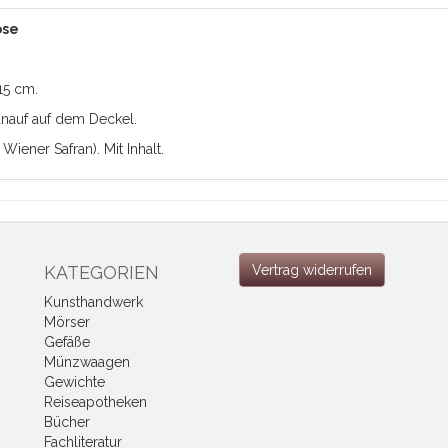
ose
15 cm.
Knauf auf dem Deckel.
iener Safran). Mit Inhalt.
N
KATEGORIEN
Vertrag widerrufen
Kunsthandwerk
Mörser
Gefäße
Münzwaagen
Gewichte
Reiseapotheken
Bücher
Fachliteratur