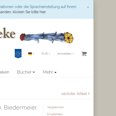
Schließen
×
mationen oder die Spracheinstellung auf Ihrem
anden, klicken Sie bitte hier.
EUR
Anmelden
heken
Bücher
Mehr
nächster Artikel
, Biedermeier.
Vergleichen
Empfehlen