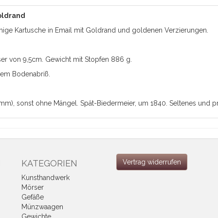
oldrand
ge Kartusche in Email mit Goldrand und goldenen Verzierungen.
ser von 9,5cm. Gewicht mit Stopfen 886 g.
enem Bodenabriß.
3 mm), sonst ohne Mängel. Spät-Biedermeier, um 1840. Seltenes und pr
N
KATEGORIEN
Vertrag widerrufen
Kunsthandwerk
Mörser
Gefäße
Münzwaagen
Gewichte