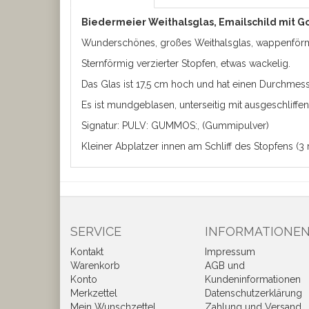
Biedermeier Weithalsglas, Emailschild mit G
Wunderschönes, großes Weithalsglas, wappenförmi
Sternförmig verzierter Stopfen, etwas wackelig.
Das Glas ist 17,5 cm hoch und hat einen Durchmes
Es ist mundgeblasen, unterseitig mit ausgeschliff
Signatur: PULV: GUMMOS:, (Gummipulver)
Kleiner Abplatzer innen am Schliff des Stopfens (
SERVICE
INFORMATIONE
Kontakt
Impressum
Warenkorb
AGB und
Konto
Kundeninformationen
Merkzettel
Datenschutzerklärung
Mein Wunschzettel
Zahlung und Versand